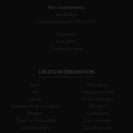
Nos traitements
Ventilation
Inverseur polarité IPE et IPG
À propos
Actualités
Contactez-nous
LIEUX D'INTERVENTION
Agde
Aimargues
Albi
Argelès-sur-Mer
Auch
Ax-les-Thermes
Beaumont-de-Lomagne
Béziers
Blagnac
Cabestany
Canet-en-Roussillon
Carcassonne
Castelnaudary
Castelsarrasin