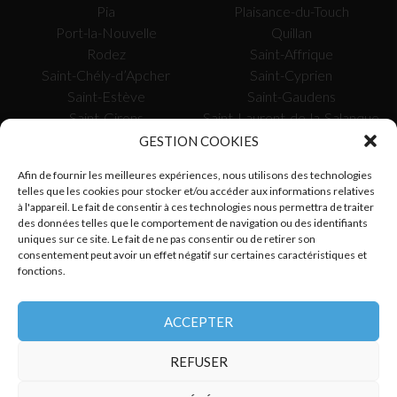
Pia
Plaisance-du-Touch
Port-la-Nouvelle
Quillan
Rodez
Saint-Affrique
Saint-Chély-d’Apcher
Saint-Cyprien
Saint-Estève
Saint-Gaudens
Saint-Girons
Saint-Laurent-de-la-Salanque
Saissac
Saverdun
GESTION COOKIES
Sète
Tarascon-sur-Ariège
Afin de fournir les meilleures expériences, nous utilisons des technologies
Toulouse
Tournefeuille
telles que les cookies pour stocker et/ou accéder aux informations relatives
Uzès
Valence-d’Agen
à l'appareil. Le fait de consentir à ces technologies nous permettra de traiter
Vauvert
Verdun-sur-Garonne
des données telles que le comportement de navigation ou des identifiants
uniques sur ce site. Le fait de ne pas consentir ou de retirer son
Vergèze
Villefranche-de-Rouergue
consentement peut avoir un effet négatif sur certaines caractéristiques et
fonctions.
SUIVEZ-NOUS
ACCEPTER
REFUSER