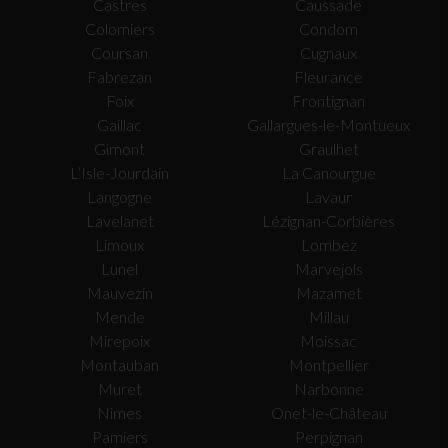
Castres
Caussade
Colomiers
Condom
Coursan
Cugnaux
Fabrezan
Fleurance
Foix
Frontignan
Gaillac
Gallargues-le-Montueux
Gimont
Graulhet
L’Isle-Jourdain
La Canourgue
Langogne
Lavaur
Lavelanet
Lézignan-Corbières
Limoux
Lombez
Lunel
Marvejols
Mauvezin
Mazamet
Mende
Millau
Mirepoix
Moissac
Montauban
Montpellier
Muret
Narbonne
Nîmes
Onet-le-Château
Pamiers
Perpignan