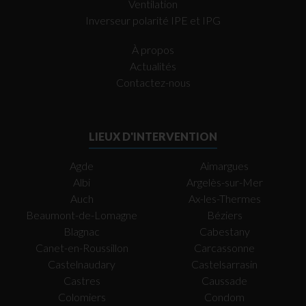
Ventilation
Inverseur polarité IPE et IPG
À propos
Actualités
Contactez-nous
LIEUX D'INTERVENTION
Agde
Aimargues
Albi
Argelès-sur-Mer
Auch
Ax-les-Thermes
Beaumont-de-Lomagne
Béziers
Blagnac
Cabestany
Canet-en-Roussillon
Carcassonne
Castelnaudary
Castelsarrasin
Castres
Caussade
Colomiers
Condom