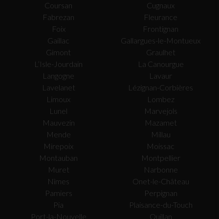
Coursan
Cugnaux
Fabrezan
Fleurance
Foix
Frontignan
Gaillac
Gallargues-le-Montueux
Gimont
Graulhet
L’Isle-Jourdain
La Canourgue
Langogne
Lavaur
Lavelanet
Lézignan-Corbières
Limoux
Lombez
Lunel
Marvejols
Mauvezin
Mazamet
Mende
Millau
Mirepoix
Moissac
Montauban
Montpellier
Muret
Narbonne
Nîmes
Onet-le-Château
Pamiers
Perpignan
Pia
Plaisance-du-Touch
Port-la-Nouvelle
Quillan