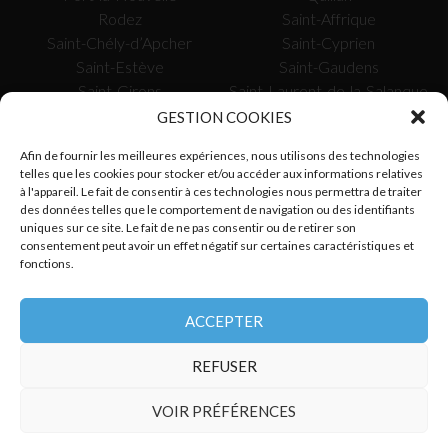
Rodez
Saint-Affrique
Saint-Chély-d’Apcher
Saint-Cyprien
Saint-Estève
Saint-Gaudens
Saint-Girons
Saint-Laurent-de-la-Salanque
Saissac
Saverdun
GESTION COOKIES
Sète
Tarascon-sur-Ariège
Afin de fournir les meilleures expériences, nous utilisons des technologies
Toulouse
Tournefeuille
telles que les cookies pour stocker et/ou accéder aux informations relatives
Uzès
Valence-d’Agen
à l'appareil. Le fait de consentir à ces technologies nous permettra de traiter
Vauvert
Verdun-sur-Garonne
des données telles que le comportement de navigation ou des identifiants
uniques sur ce site. Le fait de ne pas consentir ou de retirer son
Vergèze
Villefranche-de-Rouergue
consentement peut avoir un effet négatif sur certaines caractéristiques et
fonctions.
SUIVEZ-NOUS
ACCEPTER
REFUSER
VOIR PRÉFÉRENCES