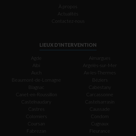
À propos
Actualités
Contactez-nous
LIEUX D'INTERVENTION
Agde
Aimargues
Albi
Argelès-sur-Mer
Auch
Ax-les-Thermes
Beaumont-de-Lomagne
Béziers
Blagnac
Cabestany
Canet-en-Roussillon
Carcassonne
Castelnaudary
Castelsarrasin
Castres
Caussade
Colomiers
Condom
Coursan
Cugnaux
Fabrezan
Fleurance