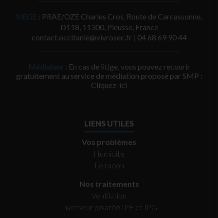
SIÈGE
: PRAE/OZE Charles Cros, Route de Carcassonne,
D118, 11300, Pieusse, France
contact.occitanie@vivrosec.fr
|
‭04 68 69 90 44‬
Médiateur
: En cas de litige, vous pouvez recourir
gratuitement au service de médiation proposé par SMP :
Cliquez-ici
LIENS UTILES
Vos problèmes
Humidité
Le radon
Nos traitements
Ventilation
Inverseur polarité IPE et IPG