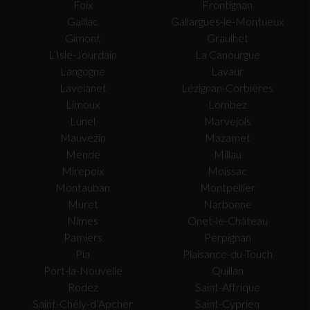
Foix
Frontignan
Gaillac
Gallargues-le-Montueux
Gimont
Graulhet
L’Isle-Jourdain
La Canourgue
Langogne
Lavaur
Lavelanet
Lézignan-Corbières
Limoux
Lombez
Lunel
Marvejols
Mauvezin
Mazamet
Mende
Millau
Mirepoix
Moissac
Montauban
Montpellier
Muret
Narbonne
Nîmes
Onet-le-Château
Pamiers
Perpignan
Pia
Plaisance-du-Touch
Port-la-Nouvelle
Quillan
Rodez
Saint-Affrique
Saint-Chély-d’Apcher
Saint-Cyprien