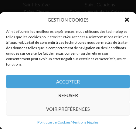
Saint-Estève
Saint-Gaudens
Saint-Girons
Saint-Laurent-de-la-Salanque
Saissac
Saverdun
GESTION COOKIES
Sète
Tarascon-sur-Ariège
Afin de fournir les meilleures expériences, nous utilisons des technologies
Toulouse
Tournefeuille
telles que les cookies pour stocker et/ou accéder aux informations relatives
Uzès
Valence-d’Agen
à l'appareil. Le fait de consentir à ces technologies nous permettra de traiter
Vauvert
Verdun-sur-Garonne
des données telles que le comportement de navigation ou des identifiants
uniques sur ce site. Le fait de ne pas consentir ou de retirer son
Vergèze
Villefranche-de-Rouergue
consentement peut avoir un effet négatif sur certaines caractéristiques et
fonctions.
SUIVEZ-NOUS
ACCEPTER
REFUSER
VOIR PRÉFÉRENCES
Politique de Cookies
Mentions légales