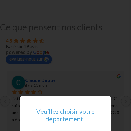
Ce que pensent nos clients
4.5
Basé sur 19 avis
powered by
G
o
o
g
l
e
évaluez-nous sur
jean-claude Cazelles
l’année dernière
Très bon résultat , avec l'assèchement des murs humides 
et du sol de mon appartement . Je recommande cette 
Veuillez choisir votre
entreprise sans hésitation .
département :