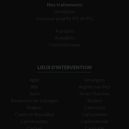
Nos traitements
Ventilation
Inverseur polarité IPE et IPG
À propos
Actualités
Contactez-nous
LIEUX D'INTERVENTION
Agde
Aimargues
Albi
Argelès-sur-Mer
Auch
Ax-les-Thermes
Beaumont-de-Lomagne
Béziers
Blagnac
Cabestany
Canet-en-Roussillon
Carcassonne
Castelnaudary
Castelsarrasin
Castres
Caussade