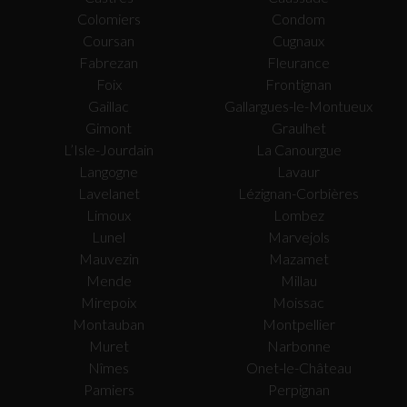
Colomiers
Condom
Coursan
Cugnaux
Fabrezan
Fleurance
Foix
Frontignan
Gaillac
Gallargues-le-Montueux
Gimont
Graulhet
L’Isle-Jourdain
La Canourgue
Langogne
Lavaur
Lavelanet
Lézignan-Corbières
Limoux
Lombez
Lunel
Marvejols
Mauvezin
Mazamet
Mende
Millau
Mirepoix
Moissac
Montauban
Montpellier
Muret
Narbonne
Nîmes
Onet-le-Château
Pamiers
Perpignan