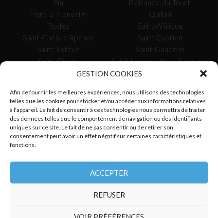
Pia
Plaisance-du-Touch
Port-la-Nouvelle
Quillan
Rodez
Saint-Affrique
Saint-Chély-d’Apcher
Saint-Cyprien
Saint-Estève
Saint-Gaudens
Saint-Girons
Saint-Laurent-de-la-Salanque
Saissac
Saverdun
GESTION COOKIES
Sète
Tarascon-sur-Ariège
Afin de fournir les meilleures expériences, nous utilisons des technologies
Toulouse
Tournefeuille
telles que les cookies pour stocker et/ou accéder aux informations relatives
Uzès
Valence-d’Agen
à l'appareil. Le fait de consentir à ces technologies nous permettra de traiter
Vauvert
Verdun-sur-Garonne
des données telles que le comportement de navigation ou des identifiants
uniques sur ce site. Le fait de ne pas consentir ou de retirer son
Vergèze
Villefranche-de-Rouergue
consentement peut avoir un effet négatif sur certaines caractéristiques et
fonctions.
SUIVEZ-NOUS
ACCEPTER
REFUSER
VOIR PRÉFÉRENCES