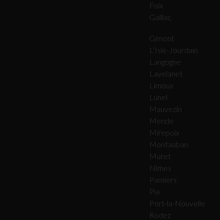
Foix
Gaillac
Gimont
L’Isle-Jourdain
Langogne
Lavelanet
Limoux
Lunel
Mauvezin
Mende
Mirepoix
Montauban
Muret
Nîmes
Pamiers
Pia
Port-la-Nouvelle
Rodez