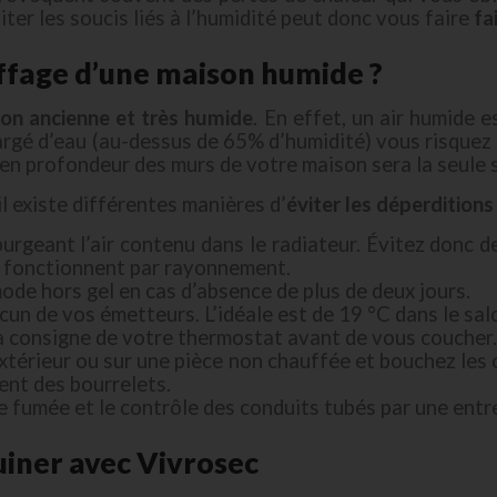
ter les soucis liés à l’humidité peut donc vous faire
fa
fage d’une maison humide ?
on ancienne et très humide
. En effet, un air humide e
 chargé d’eau (au-dessus de 65% d’humidité) vous risq
 en profondeur des murs de votre maison sera la seule s
il existe différentes manières d’
éviter les déperdition
 purgeant l’air contenu dans le radiateur. Évitez donc 
ui fonctionnent par rayonnement.
ode hors gel en cas d’absence de plus de deux jours.
cun de vos émetteurs. L’idéale est de 19 °C dans le sal
 la consigne de votre thermostat avant de vous coucher.
extérieur ou sur une pièce non chauffée et bouchez les c
ment des bourrelets.
e fumée et le contrôle des conduits tubés par une entre
uiner avec Vivrosec