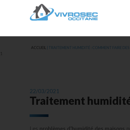
ACCUEIL
|
TRAITEMENT HUMIDITÉ : COMMENT FAIRE DES
1
22/03/2021
Traitement humidité
Les
problèmes d’humidité des maisons
pr