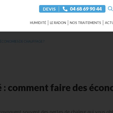
‭04 68 69 90 44‬
DEVIS
HUMIDITÉ
LE RADON
NOS TRAITEMENTS
ACTU
 ÉCONOMIES DE CHAUFFAGE ?
 : comment faire des écon
ovoquent souvent des pertes de chaleur qui vous obli