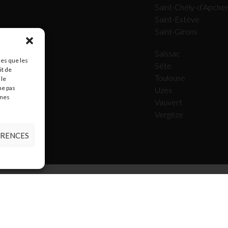
Saint-Chély-d’Apche
Saint-Estève
Saint-Girons
Saissac
les que les
Sète
it de
Toulouse
 le
ne pas
Uzès
ines
Vauvert
Vergèze
ÉRENCES