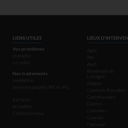
LIENS UTILES
LIEUX D'INTERVE
Vos problèmes
Agde
Humidité
Albi
Le radon
Auch
Beaumont-de-
Nos traitements
Lomagne
Ventilation
Blagnac
Inverseur polarité IPE et IPG
Canet-en-Roussillon
Castelnaudary
r
À propos
Castres
r
Actualités
Colomiers
Contactez-nous
Coursan
Fabrezan