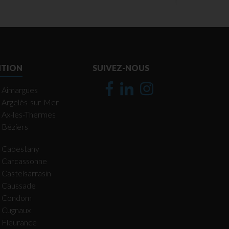
NTION
SUIVEZ-NOUS
Aimargues
Argelès-sur-Mer
Ax-les-Thermes
Béziers
Cabestany
Carcassonne
Castelsarrasin
Caussade
Condom
Cugnaux
Fleurance