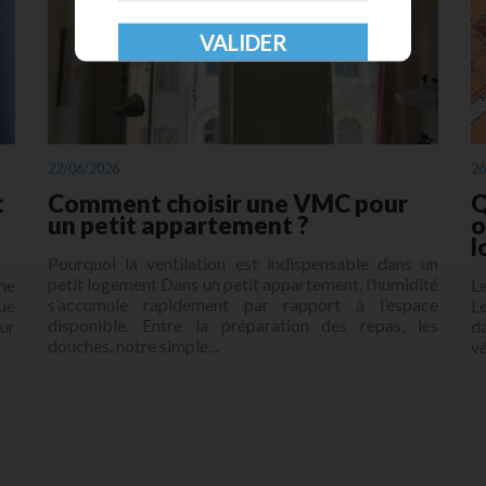
22/06/2026
26
t
Comment choisir une VMC pour
Q
un petit appartement ?
o
l
Pourquoi la ventilation est indispensable dans un
petit logement Dans un petit appartement, l’humidité
ne
Le
s’accumule rapidement par rapport à l’espace
ue
Le
disponible. Entre la préparation des repas, les
ur
d
douches, notre simple...
vé