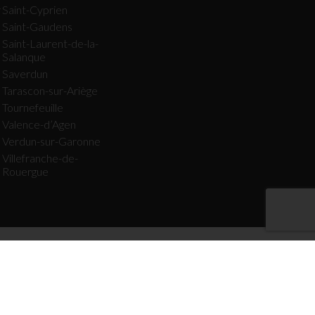
r
Saint-Cyprien
Saint-Gaudens
Saint-Laurent-de-la-
Salanque
Saverdun
Tarascon-sur-Ariège
Tournefeuille
Valence-d’Agen
Verdun-sur-Garonne
Villefranche-de-
Rouergue