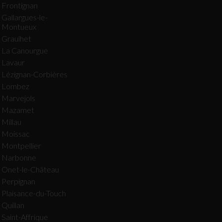
Frontignan
Gallargues-le-
Montueux
Graulhet
La Canourgue
Lavaur
Lézignan-Corbières
Lombez
Marvejols
Mazamet
Millau
Moissac
Montpellier
Narbonne
Onet-le-Château
Perpignan
Plaisance-du-Touch
Quillan
Saint-Affrique