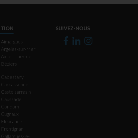
NTION
SUIVEZ-NOUS
Aimargues
Argelès-sur-Mer
Ax-les-Thermes
Béziers
Cabestany
Carcassonne
Castelsarrasin
Caussade
Condom
Cugnaux
Fleurance
Frontignan
Gallargues-le-