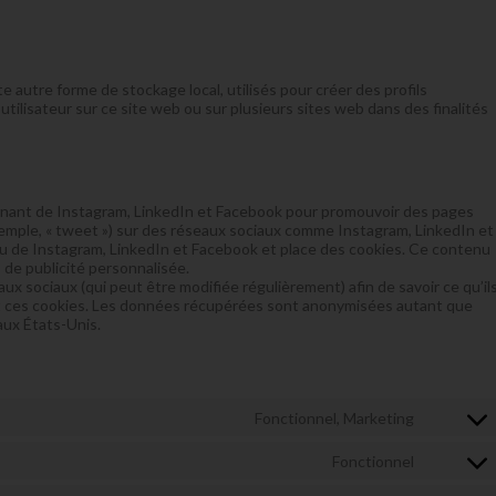
 autre forme de stockage local, utilisés pour créer des profils
 l’utilisateur sur ce site web ou sur plusieurs sites web dans des finalités
enant de Instagram, LinkedIn et Facebook pour promouvoir des pages
r exemple, « tweet ») sur des réseaux sociaux comme Instagram, LinkedIn et
 de Instagram, LinkedIn et Facebook et place des cookies. Ce contenu
s de publicité personnalisée.
eaux sociaux (qui peut être modifiée régulièrement) afin de savoir ce qu’il
ant ces cookies. Les données récupérées sont anonymisées autant que
aux États-Unis.
Fonctionnel, Marketing
Consent
to
Fonctionnel
service
Consent
google-
to