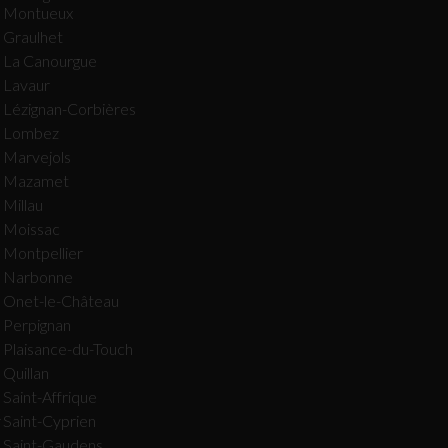
Montueux
Graulhet
La Canourgue
Lavaur
Lézignan-Corbières
Lombez
Marvejols
Mazamet
Millau
Moissac
Montpellier
Narbonne
Onet-le-Château
Perpignan
Plaisance-du-Touch
Quillan
Saint-Affrique
r
Saint-Cyprien
Saint-Gaudens