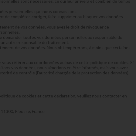
rsonnelles sont nécessaires, ce qui leur arrivera et combien de temps
onnées personnelles que nous connaissons.
ment de compléter, corriger, faire supprimer ou bloquer vos données
tement de vos données, vous avez le droit de révoquer ce
sonnelles.
t de demander toutes vos données personnelles au responsable du
 à un autre responsable du traitement.
raitement de vos données. Nous obtempérerons, à moins que certaines
ez vous référer aux coordonnées au bas de cette politique de cookies. Si
aitons vos données, nous aimerions en être informés, mais vous avez
torité de contrôle (l’autorité chargée de la protection des données).
litique de cookies et cette déclaration, veuillez nous contacter en
11300, Pieusse, France