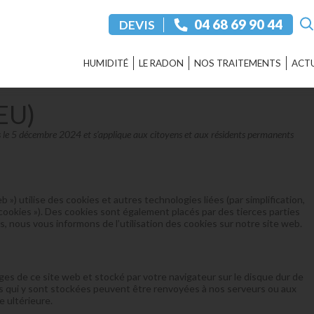
‭04 68 69 90 44‬
DEVIS
HUMIDITÉ
LE RADON
NOS TRAITEMENTS
ACTU
(EU)
ois le 5 décembre 2024 et s’applique aux citoyens et aux résidents permanents
web ») utilise des cookies et autres technologies liées (par simplification,
cookies »). Des cookies sont également placés par des tierces parties
nous vous informons de l’utilisation des cookies sur notre site web.
ages de ce site web et stocké par votre navigateur sur le disque dur de
ons qui y sont stockées peuvent être renvoyées à nos serveurs ou aux
e ultérieure.