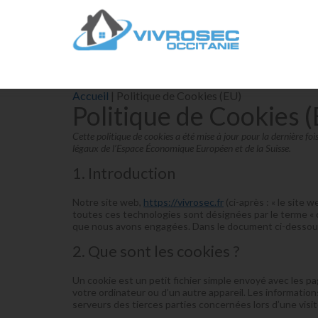
Accueil
|
Politique de Cookies (EU)
Politique de Cookies 
Cette politique de cookies a été mise à jour pour la dernière f
légaux de l’Espace Économique Européen et de la Suisse.
1. Introduction
Notre site web,
https://vivrosec.fr
(ci-après : « le site 
toutes ces technologies sont désignées par le terme « 
que nous avons engagées. Dans le document ci-dessous, 
2. Que sont les cookies ?
Un cookie est un petit fichier simple envoyé avec les p
votre ordinateur ou d’un autre appareil. Les informati
serveurs des tierces parties concernées lors d’une visit