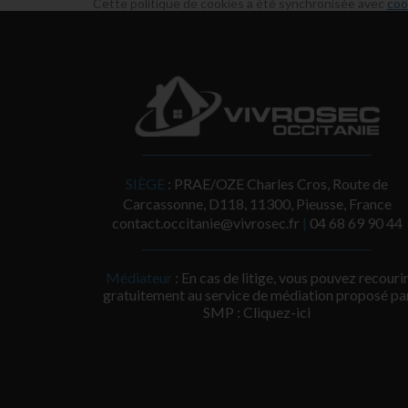
Cette politique de cookies a été synchronisée avec
coo
SIÈGE
: PRAE/OZE Charles Cros, Route de
Carcassonne, D118, 11300, Pieusse, France
contact.occitanie@vivrosec.fr
|
‭04 68 69 90 44‬
Médiateur
: En cas de litige, vous pouvez recouri
gratuitement au service de médiation proposé pa
SMP :
Cliquez-ici