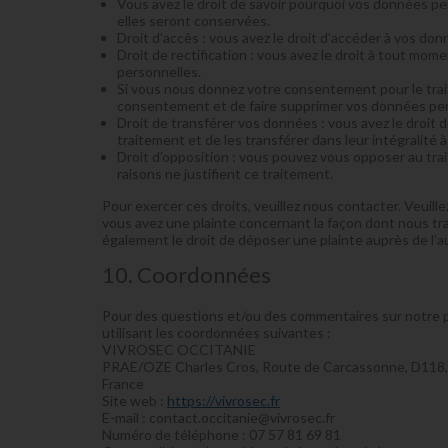
Vous avez le droit de savoir pourquoi vos données pe
elles seront conservées.
Droit d’accès : vous avez le droit d’accéder à vos d
Droit de rectification : vous avez le droit à tout mo
personnelles.
Si vous nous donnez votre consentement pour le trai
consentement et de faire supprimer vos données per
Droit de transférer vos données : vous avez le droi
traitement et de les transférer dans leur intégralité
Droit d’opposition : vous pouvez vous opposer au t
raisons ne justifient ce traitement.
Pour exercer ces droits, veuillez nous contacter. Veuill
vous avez une plainte concernant la façon dont nous tr
également le droit de déposer une plainte auprès de l’au
10. Coordonnées
Pour des questions et/ou des commentaires sur notre po
utilisant les coordonnées suivantes :
VIVROSEC OCCITANIE
PRAE/OZE Charles Cros, Route de Carcassonne, D118, 
France
Site web :
https://vivrosec.fr
E-mail :
contact.occitanie@
vivrosec.fr
Numéro de téléphone : 07 57 81 69 81