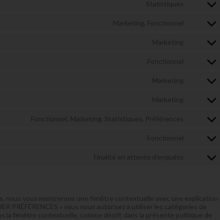
recaptch
Statistiques
service
Consent
wordpre
to
Marketing, Fonctionnel
service
Consent
google-
to
analytics
Marketing
service
Consent
faceboo
to
Fonctionnel
service
Consent
google-
to
adsense
Marketing
service
Consent
wordfen
to
Marketing
service
Consent
google-
to
fonts
Fonctionnel, Marketing, Statistiques, Préférences
service
Consent
google-
to
maps
Fonctionnel
service
Consent
linkedin
to
Finalité en attente d’enquête
service
Consent
complian
to
service
divers
ois, nous vous montrerons une fenêtre contextuelle avec une explication
ER PRÉFÉRENCES » vous nous autorisez à utiliser les catégories de
s la fenêtre contextuelle, comme décrit dans la présente politique de