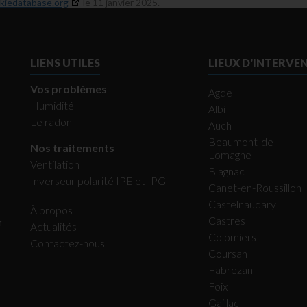
kiedatabase.org
le 11 janvier 2025.
LIENS UTILES
LIEUX D'INTERVE
Vos problèmes
Agde
Humidité
Albi
Le radon
Auch
Beaumont-de-
Nos traitements
Lomagne
Ventilation
Blagnac
Inverseur polarité IPE et IPG
Canet-en-Roussillon
Castelnaudary
r
À propos
Castres
r
Actualités
Colomiers
Contactez-nous
Coursan
Fabrezan
Foix
Gaillac