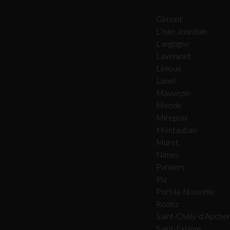
Gimont
L’Isle-Jourdain
Langogne
Lavelanet
Limoux
Lunel
Mauvezin
Mende
Mirepoix
Montauban
Muret
Nîmes
Pamiers
Pia
Port-la-Nouvelle
Rodez
Saint-Chély-d’Apche
Saint-Estève