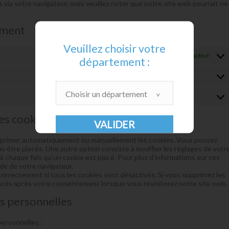
s via votre navigateur, mais veuillez noter que notre site web pourrait ne
ement
Veuillez choisir votre
Toujours activé
département :
Stati
Choisir un département
Marke
les cookies
supprimer automatiquement ou manuellement les cookies. Vous pouvez
 être placés. Une autre option consiste à modifier les réglages de votr
 chaque fois qu’un cookie est placé. Pour plus d’informations sur ces
ide de votre navigateur.
correctement si tous les cookies sont désactivés. Si vous supprimez les
lacés après votre consentement lorsque vous revisiterez notre site web.
es personnelles
ersonnelles :