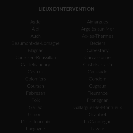
LIEUX D'INTERVENTION
Agde
Aimargues
Albi
Argelès-sur-Mer
Auch
Ax-les-Thermes
Beaumont-de-Lomagne
Béziers
Blagnac
Cabestany
Canet-en-Roussillon
Carcassonne
Castelnaudary
Castelsarrasin
Castres
Caussade
Colomiers
Condom
Coursan
Cugnaux
Fabrezan
Fleurance
Foix
Frontignan
Gaillac
Gallargues-le-Montueux
Gimont
Graulhet
L’Isle-Jourdain
La Canourgue
Langogne
Lavaur