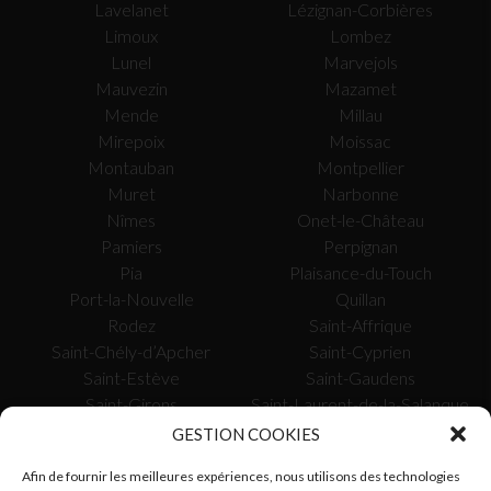
Lavelanet
Lézignan-Corbières
Limoux
Lombez
Lunel
Marvejols
Mauvezin
Mazamet
Mende
Millau
Mirepoix
Moissac
Montauban
Montpellier
Muret
Narbonne
Nîmes
Onet-le-Château
Pamiers
Perpignan
Pia
Plaisance-du-Touch
Port-la-Nouvelle
Quillan
Rodez
Saint-Affrique
Saint-Chély-d’Apcher
Saint-Cyprien
Saint-Estève
Saint-Gaudens
Saint-Girons
Saint-Laurent-de-la-Salanque
Saissac
Saverdun
GESTION COOKIES
Sète
Tarascon-sur-Ariège
Afin de fournir les meilleures expériences, nous utilisons des technologies
Toulouse
Tournefeuille