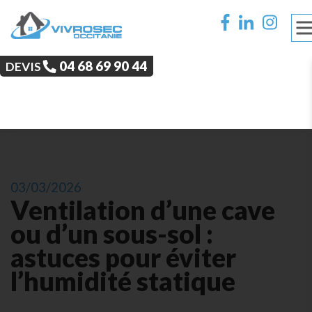
‭04 68 69 90 44‬
DEVIS
1
03/03/2026
Ventilation d’une cave
ou d’un sous-sol :
astuces pour éviter
l’humidité statique