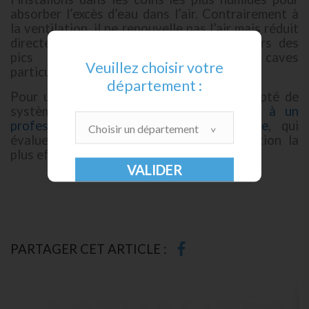
absorber l’excès d’eau dans l’air. Contrairement à
la ventilation, il ne renouvelle pas l’air mais réduit
directement l’humidité ambiante. Idéal lors des
pics de condensation ou dans les caves
Veuillez choisir votre
particulièrement froides.
département :
Pour un diagnostic précis et un choix adapté de
système mécanique,
nous faisons appel à un
professionnel comme Vivrosec Occitanie
, qui
Choisir un département
évalue l’humidité et recommande la solution la
plus efficace pour chaque cave.
PARTAGER CET ARTICLE :