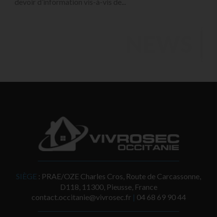
devoir d’information vis-à-vis de...
NEWS
SIÈGE
: PRAE/OZE Charles Cros, Route de Carcassonne,
D118, 11300, Pieusse, France
contact.occitanie@vivrosec.fr
|
‭04 68 69 90 44‬