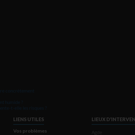
faire concrètement
ent humide ?
nte-t-elle les risques ?
LIENS UTILES
LIEUX D'INTERVE
Vos problèmes
Agde