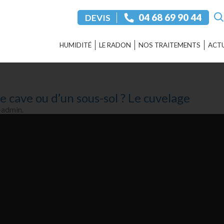
‭04 68 69 90 44‬
DEVIS
HUMIDITÉ
LE RADON
NOS TRAITEMENTS
ACTU
 cave ou d’un sous-sol ? Le cuvelage
-admin.