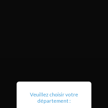
Veuillez choisir votre
département :