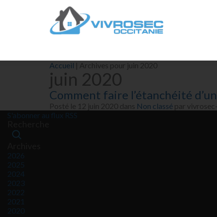
Accueil
|
Archives pour juin 2020
juin 2020
Comment faire l’étanchéité d’une
Posté le 12 juin 2020 dans
Non classé
par vivrosec
S'abonner au flux RSS
Recherche
Archives
2026
2025
2024
2023
2022
2021
2020