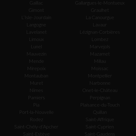
Gaillac
Gallargues-le-Montueux
Gimont
Graulhet
L’Isle-Jourdain
La Canourgue
Langogne
Lavaur
Lavelanet
Lézignan-Corbières
Limoux
Lombez
Lunel
Marvejols
Mauvezin
Mazamet
Mende
Millau
Mirepoix
Moissac
Montauban
Montpellier
Muret
Narbonne
Nîmes
Onet-le-Château
Pamiers
Perpignan
Pia
Plaisance-du-Touch
Port-la-Nouvelle
Quillan
Rodez
Saint-Affrique
Saint-Chély-d’Apcher
Saint-Cyprien
Saint-Estève
Saint-Gaudens