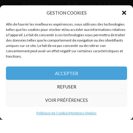
Saint-Girons
Saint-Laurent-de-la-Salanque
Saissac
Saverdun
GESTION COOKIES
Sète
Tarascon-sur-Ariège
Afin de fournir les meilleures expériences, nous utilisons des technologies
Toulouse
Tournefeuille
telles que les cookies pour stocker et/ou accéder aux informations relatives
Uzès
Valence-d’Agen
à l'appareil. Le fait de consentir à ces technologies nous permettra de traiter
Vauvert
Verdun-sur-Garonne
des données telles que le comportement de navigation ou des identifiants
uniques sur ce site. Le fait de ne pas consentir ou de retirer son
Vergèze
Villefranche-de-Rouergue
consentement peut avoir un effet négatif sur certaines caractéristiques et
fonctions.
SUIVEZ-NOUS
ACCEPTER
REFUSER
VOIR PRÉFÉRENCES
Politique de Cookies
Mentions légales