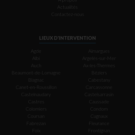
Actualités
Contactez-nous
LIEUX D'INTERVENTION
Agde
Aimargues
Albi
Argelès-sur-Mer
Auch
Ax-les-Thermes
Beaumont-de-Lomagne
Béziers
Blagnac
Cabestany
Canet-en-Roussillon
Carcassonne
Castelnaudary
Castelsarrasin
Castres
Caussade
Colomiers
Condom
Coursan
Cugnaux
Fabrezan
Fleurance
Foix
Frontignan