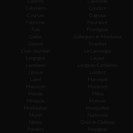
Castres
Caussade
Colomiers
Condom
Coursan
Cugnaux
Fabrezan
Fleurance
Foix
Frontignan
Gaillac
Gallargues-le-Montueux
Gimont
Graulhet
L’Isle-Jourdain
La Canourgue
Langogne
Lavaur
Lavelanet
Lézignan-Corbières
Limoux
Lombez
Lunel
Marvejols
Mauvezin
Mazamet
Mende
Millau
Mirepoix
Moissac
Montauban
Montpellier
Muret
Narbonne
Nîmes
Onet-le-Château
Pamiers
Perpignan