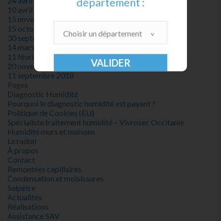
24 avril 2020
département :
10 avril 2020
15 novembre 2019
15 octobre 2019
Choisir un département
30 septembre 2019
14 mars 2019
11 février 2019
20 novembre 2018
11 septembre 2018
Pages
Diagnostic Humidité
Pourquoi le diagnostic humidité est payant ?
Politique de Cookies (EU)
Spécialiste traitement humidité – Vivrosec Occitanie
Humidité murs et maisons
Le radon
À propos
Contact
Remontées capillaires
Condensation et moisissures
Salpêtre
Actualités
Réalisations
Assistance SAV