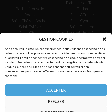
Pia
Plaisance-du-Touch
Port-la-Nouvelle
Quillan
Rodez
Saint-Affrique
Saint-Chély-d’Apcher
Saint-Cyprien
Saint-Estève
Saint-Gaudens
Saint-Girons
Saint-Laurent-de-la-Salanque
Saissac
Saverdun
GESTION COOKIES
Sète
Tarascon-sur-Ariège
Afin de fournir les meilleures expériences, nous utilisons des technologies
Toulouse
Tournefeuille
telles que les cookies pour stocker et/ou accéder aux informations relatives
Uzès
Valence-d’Agen
à l'appareil. Le fait de consentir à ces technologies nous permettra de traiter
Vauvert
Verdun-sur-Garonne
des données telles que le comportement de navigation ou des identifiants
uniques sur ce site. Le fait de ne pas consentir ou de retirer son
Vergèze
Villefranche-de-Rouergue
consentement peut avoir un effet négatif sur certaines caractéristiques et
fonctions.
SUIVEZ-NOUS
ACCEPTER
REFUSER