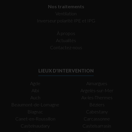
Nos traitements
Ventilation
Inverseur polarité IPE et IPG
À propos
Actualités
Contactez-nous
LIEUX D'INTERVENTION
Agde
Aimargues
Albi
Argelès-sur-Mer
Auch
Ax-les-Thermes
Beaumont-de-Lomagne
Béziers
Blagnac
Cabestany
Canet-en-Roussillon
Carcassonne
Castelnaudary
Castelsarrasin