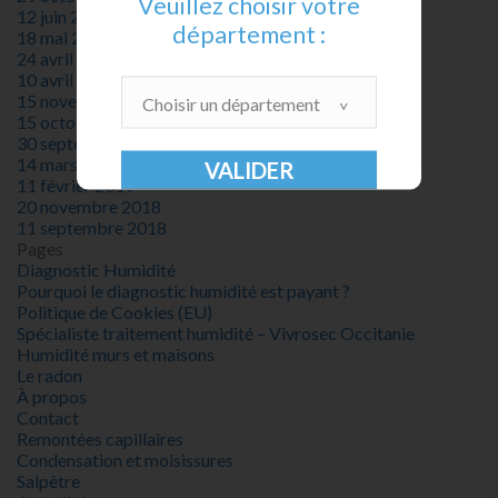
Veuillez choisir votre
12 juin 2020
département :
18 mai 2020
24 avril 2020
10 avril 2020
15 novembre 2019
Choisir un département
15 octobre 2019
30 septembre 2019
14 mars 2019
11 février 2019
20 novembre 2018
11 septembre 2018
Pages
Diagnostic Humidité
Pourquoi le diagnostic humidité est payant ?
Politique de Cookies (EU)
Spécialiste traitement humidité – Vivrosec Occitanie
Humidité murs et maisons
Le radon
À propos
Contact
Remontées capillaires
Condensation et moisissures
Salpêtre