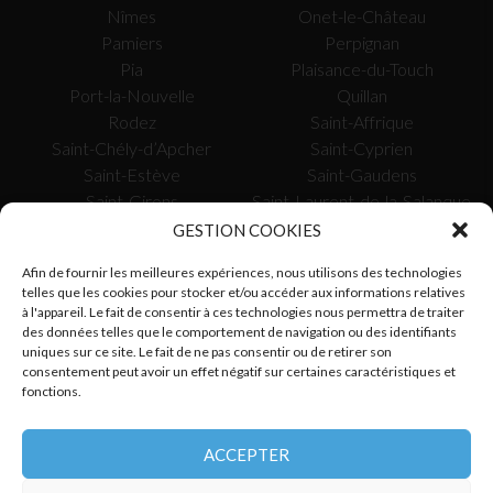
Nîmes
Onet-le-Château
Pamiers
Perpignan
Pia
Plaisance-du-Touch
Port-la-Nouvelle
Quillan
Rodez
Saint-Affrique
Saint-Chély-d’Apcher
Saint-Cyprien
Saint-Estève
Saint-Gaudens
Saint-Girons
Saint-Laurent-de-la-Salanque
Saissac
Saverdun
GESTION COOKIES
Sète
Tarascon-sur-Ariège
Afin de fournir les meilleures expériences, nous utilisons des technologies
Toulouse
Tournefeuille
telles que les cookies pour stocker et/ou accéder aux informations relatives
Uzès
Valence-d’Agen
à l'appareil. Le fait de consentir à ces technologies nous permettra de traiter
Vauvert
Verdun-sur-Garonne
des données telles que le comportement de navigation ou des identifiants
uniques sur ce site. Le fait de ne pas consentir ou de retirer son
Vergèze
Villefranche-de-Rouergue
consentement peut avoir un effet négatif sur certaines caractéristiques et
fonctions.
SUIVEZ-NOUS
ACCEPTER