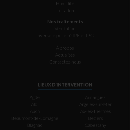
Humidité
Le radon
Nos traitements
Ventilation
Inverseur polarité IPE et IPG
À propos
Actualités
Contactez-nous
LIEUX D'INTERVENTION
Agde
Aimargues
Albi
Argelès-sur-Mer
Auch
Ax-les-Thermes
Beaumont-de-Lomagne
Béziers
Blagnac
Cabestany