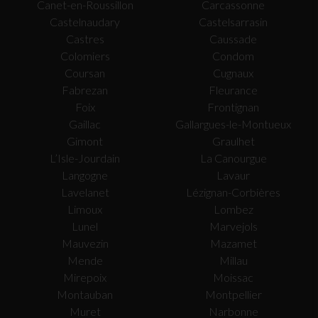
Canet-en-Roussillon
Carcassonne
Castelnaudary
Castelsarrasin
Castres
Caussade
Colomiers
Condom
Coursan
Cugnaux
Fabrezan
Fleurance
Foix
Frontignan
Gaillac
Gallargues-le-Montueux
Gimont
Graulhet
L’Isle-Jourdain
La Canourgue
Langogne
Lavaur
Lavelanet
Lézignan-Corbières
Limoux
Lombez
Lunel
Marvejols
Mauvezin
Mazamet
Mende
Millau
Mirepoix
Moissac
Montauban
Montpellier
Muret
Narbonne